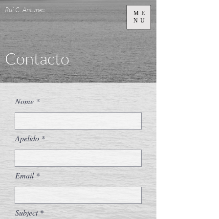
Rui C. Antunes
ME
NU
Contacto
Nome
Apelido
Email
Subject *