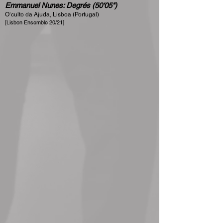
Emmanuel Nunes: Degrés (50‘05‘‘)
O‘culto da Ajuda, Lisboa (Portugal)
[Lisbon Ensemble 20/21]