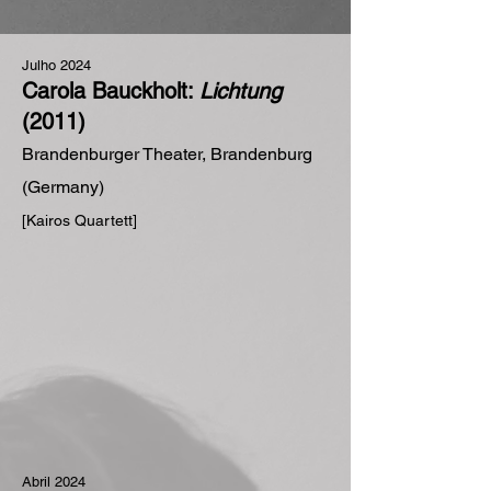
Julho 2024
Carola Bauckholt:
Lichtung
(2011)
Brandenburger Theater, Brandenburg
(Germany)
[Kairos Quartett]
Abril 2024