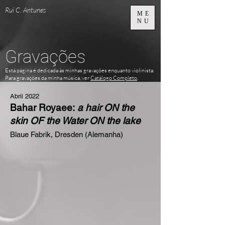
Rui C. Antunes
ME
NU
Gravações
Está página é dedicada às minhas gravações enquanto violinista.
Para gravações da minha música, ver
Catálogo Completo
.
Abril 2022
Bahar Royaee:
a hair ON the
skin OF the Water ON the lake
Blaue Fabrik, Dresden (Alemanha)