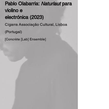
Pablo Olabarria:
Naturlaut
para
violino e
electrónica (2023)
Cigarra Associação Cultural, Lisboa
(Portugal)
[Concrète [Lab] Ensemble]