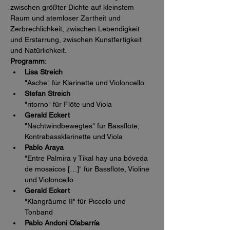
zwischen größter Dichte auf kleinstem 
Raum und atemloser Zartheit und 
Zerbrechlichkeit, zwischen Lebendigkeit 
und Erstarrung, zwischen Kunstfertigkeit 
und Natürlichkeit.
Programm
:
Lisa Streich
"Asche" für Klarinette und Violoncello
Stefan Streich
"ritorno" für Flöte und Viola
Gerald Eckert
"Nachtwindbewegtes" für Bassflöte, 
Kontrabassklarinette und Viola
Pablo Araya
"Entre Palmira y Tikal hay una bóveda 
de mosaicos […]" für Bassflöte, Violine 
und Violoncello
Gerald Eckert
"Klangräume II" für Piccolo und 
Tonband
Pablo Andoni Olabarría