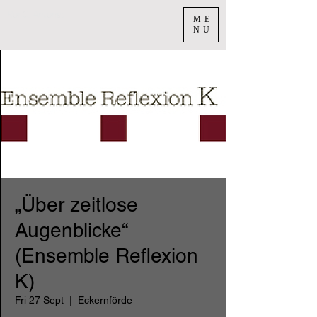
Rui C. Antunes
ME
NU
„Über zeitlose
Augenblicke“
(Ensemble Reflexion
K)
Fri 27 Sept
  |  
Eckernförde