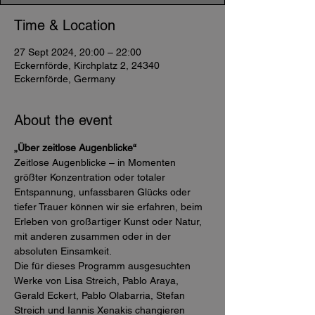
Time & Location
27 Sept 2024, 20:00 – 22:00
Eckernförde, Kirchplatz 2, 24340
Eckernförde, Germany
About the event
„Über zeitlose Augenblicke“
Zeitlose Augenblicke – in Momenten 
größter Konzentration oder totaler 
Entspannung, unfassbaren Glücks oder 
tiefer Trauer können wir sie erfahren, beim 
Erleben von großartiger Kunst oder Natur, 
mit anderen zusammen oder in der 
absoluten Einsamkeit.

Die für dieses Programm ausgesuchten 
Werke von Lisa Streich, Pablo Araya, 
Gerald Eckert, Pablo Olabarria, Stefan 
Streich und Iannis Xenakis changieren 